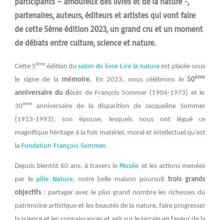
participants – amoureux des livres et de la nature -,
partenaires, auteurs, éditeurs et artistes qui vont faire
de cette 5ème édition 2023, un grand cru et un moment
de débats entre culture, science et nature.
salon du livre Lire la nature
ème
Cette 5
édition du
est placée sous
ème
le signe de la
mémoire
. En 2023, nous célébrons le
50
anniversaire du d
écès de François Sommer (1904-1973) et le
ème
30
anniversaire de la disparition de Jacqueline Sommer
(1913-1993), son épouse, lesquels nous ont légué ce
magnifique héritage à la fois matériel, moral et intellectuel qu’est
Fondation François Sommer.
la
Musée
Depuis bientôt 60 ans, à travers le
et les actions menées
pôle Nature
par le
, notre belle maison poursuit
trois grands
objectifs
: partager avec le plus grand nombre les richesses du
patrimoine artistique et les beautés de la nature, faire progresser
la science et les connaissances et agir sur le terrain en faveur de la