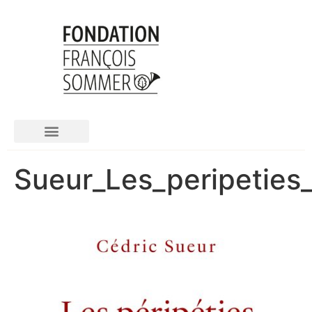
LA FONDATION FRANCOIS SOMMER
Sueur_Les_peripeties